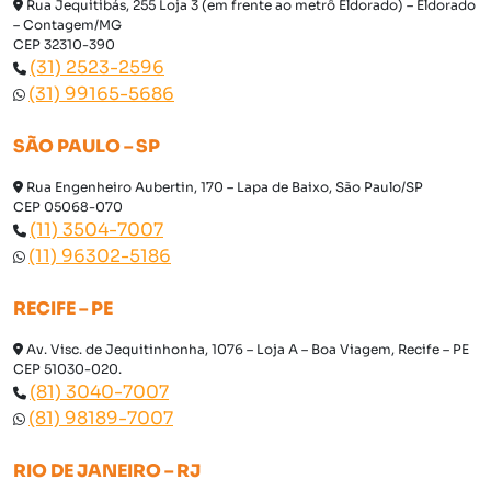
Rua Jequitibás, 255 Loja 3 (em frente ao metrô Eldorado) – Eldorado
– Contagem/MG
CEP 32310-390
(31) 2523-2596
(31) 99165-5686
SÃO PAULO – SP
Rua Engenheiro Aubertin, 170 – Lapa de Baixo, São Paulo/SP
CEP 05068-070
(11) 3504-7007
(11) 96302-5186
RECIFE – PE
Av. Visc. de Jequitinhonha, 1076 – Loja A – Boa Viagem, Recife – PE
CEP 51030-020.
(81) 3040-7007
(81) 98189-7007
RIO DE JANEIRO – RJ