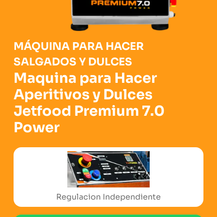
MÁQUINA PARA HACER
SALGADOS Y DULCES
Maquina para Hacer
Aperitivos y Dulces
Jetfood Premium 7.0
Power
Sello de Certificacion Europea