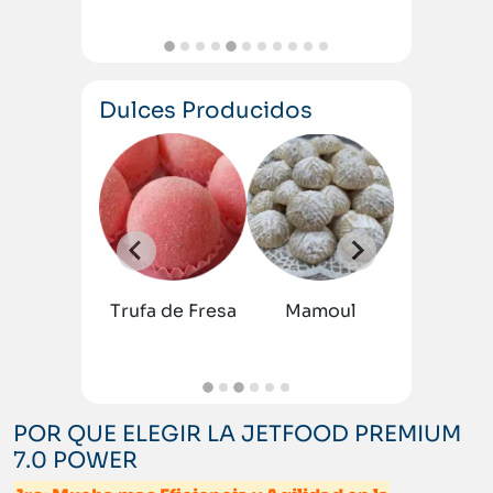
Dulces Producidos
 de
Trufa de
co
Mani
Trufa de Fresa
Mamoul
Trufa de 
POR QUE ELEGIR LA JETFOOD PREMIUM
7.0 POWER