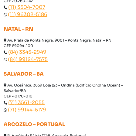
CEP 20.260-142
(11) 3504-7007
(11) 96302-5186
NATAL – RN
Av. Praia de Ponta Negra, 9001 – Ponta Negra, Natal – RN
CEP 59094-100
(84) 3345-2949
(84) 99124-7575
SALVADOR – BA
Av. Oceânica, 3659 Loja 2/3 – Ondina (Edifício Ondina Ocean) –
Salvador/BA
CEP 40170-010
(71) 3561-2055
(71) 99144-5179
ARCOZELO – PORTUGAL
R. Heróis da Pátria 1745, Arcozelo, Portugal