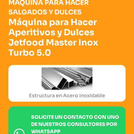
MÁQUINA PARA HACER
SALGADOS Y DULCES
Máquina para Hacer
Aperitivos y Dulces
Jetfood Master Inox
Turbo 5.0
Sello de Certificación Europea
SOLICITE UN CONTACTO CON UNO
DE NUESTROS CONSULTORES POR
WHATSAPP