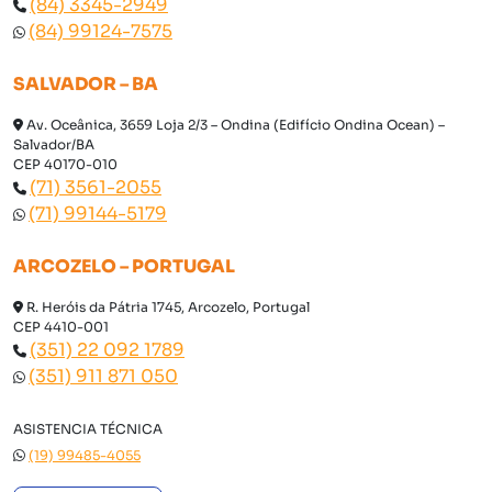
(84) 3345-2949
(84) 99124-7575
SALVADOR – BA
Av. Oceânica, 3659 Loja 2/3 – Ondina (Edifício Ondina Ocean) –
Salvador/BA
CEP 40170-010
(71) 3561-2055
(71) 99144-5179
ARCOZELO – PORTUGAL
R. Heróis da Pátria 1745, Arcozelo, Portugal
CEP 4410-001
(351) 22 092 1789
(351) 911 871 050
ASISTENCIA TÉCNICA
(19) 99485-4055