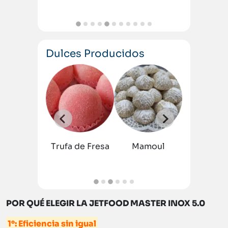
Dulces Producidos
 de
Dulce
co
de Maní
Trufa de Fresa
Mamoul
Trufa de 
POR QUÉ ELEGIR LA JETFOOD MASTER INOX 5.0
1°: Eficiencia sin igual