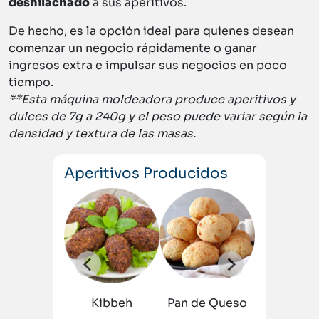
deshilachado
a sus aperitivos.
De hecho, es la opción ideal para quienes desean
comenzar un negocio rápidamente o ganar
ingresos extra e impulsar sus negocios en poco
tiempo.
**Esta máquina moldeadora produce aperitivos y
dulces de 7g a 240g y el peso puede variar según la
densidad y textura de las masas.
Aperitivos Producidos
ana
Bolita
de
Queso
Kibbeh
Pan de Queso
Empana