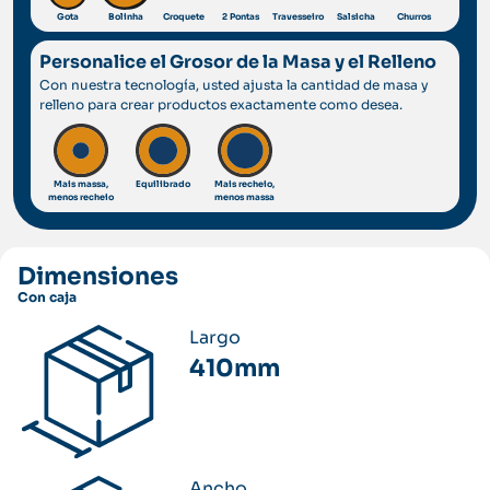
Gota
Bolinha
Croquete
2 Pontas
Travesseiro
Salsicha
Churros
Personalice el Grosor de la Masa y el Relleno
Con nuestra tecnología, usted ajusta la cantidad de masa y
relleno para crear productos exactamente como desea.
Mais massa,
Equilibrado
Mais recheio,
menos recheio
menos massa
Dimensiones
Con caja
Largo
410mm
Ancho