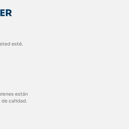
SER
usted esté.
uienes están
 de calidad.