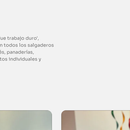
ue trabajo duro',
on todos los salgaderos
és, panaderías,
os individuales y