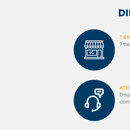
DI
TIE
7 ti
ATE
Disp
come