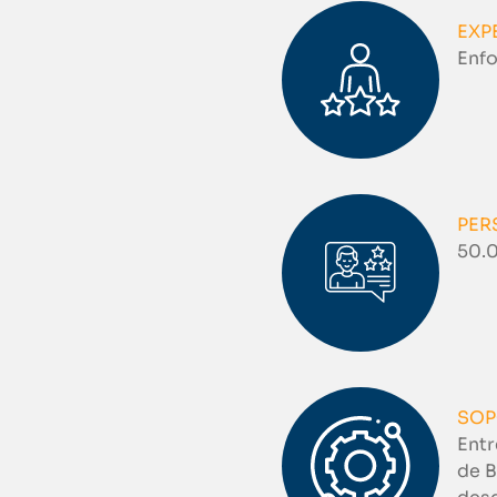
EXP
Enfo
PER
50.0
SOP
Entr
de B