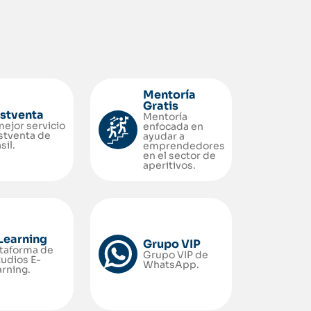
Mentoría
Gratis
stventa
Mentoría
mejor servicio
enfocada en
stventa de
ayudar a
sil.
emprendedores
en el sector de
aperitivos.
Learning
Grupo VIP
ataforma de
Grupo VIP de
tudios E-
WhatsApp.
rning.