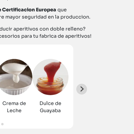
e Certificacion Europea
que
re mayor seguridad en la produccion.
roducir aperitivos con doble relleno?
esorios para tu fabrica de aperitivos!
Crema de
Dulce de
Dulce de
Catupiry
Leche
Guayaba
Leche