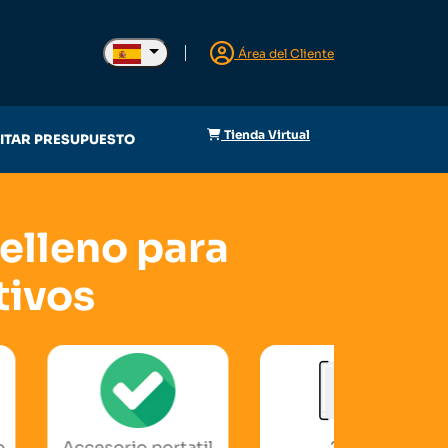
Área del Cliente
Tienda Virtual
CITAR PRESUPUESTO
Relleno para
tivos
io portatil
220V
Acero In