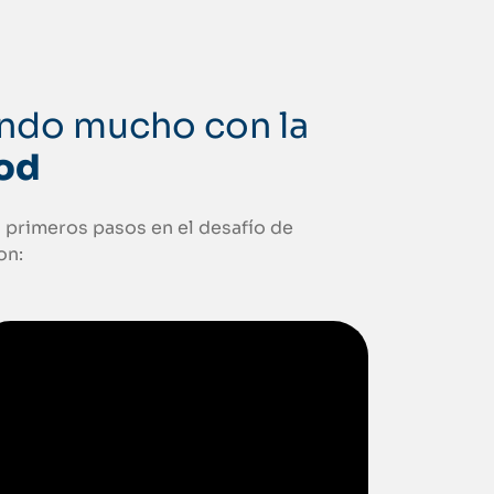
ando mucho con la
ood
 primeros pasos en el desafío de
on: