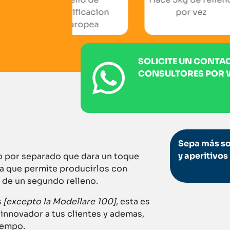
rtificacion
por vez
un
Europea
SOLICITE UN CONTA
CONSULTORES POR
CHATEAR EN 
Sepa más sob
y aperitivos
o por separado que dara un toque
 ya que permite producirlos con
 de un segundo relleno.
s
[excepto la Modellare 100]
, esta es
innovador a tus clientes y ademas,
iempo.