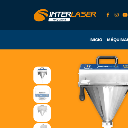
INICIO
MÁQUINA
220V
Acero Inoxidable