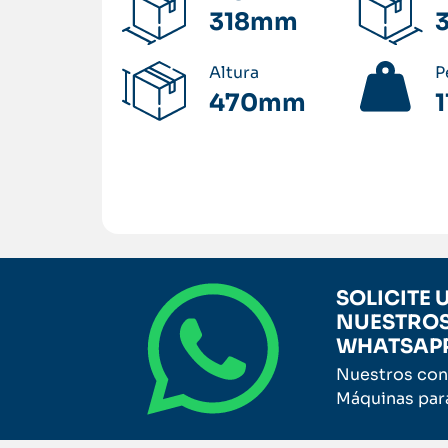
318mm
Altura
P
470mm
1
Acceda al manual del usuario
SOLICITE
NUESTROS
WHATSAP
Nuestros con
Máquinas para