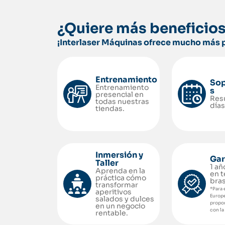
¿Quiere más beneficio
¡Interlaser Máquinas ofrece mucho más 
Entrenamiento
Sop
Entrenamiento
s
presencial en
Res
todas nuestras
días
tiendas.
Inmersión y
Gar
Taller
1 añ
Aprenda en la
en t
práctica cómo
bras
transformar
*Para 
aperitivos
Europe
salados y dulces
propo
en un negocio
con la
rentable.