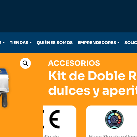
S
TIENDAS
QUIÉNES SOMOS
EMPRENDEDORES
SOLI
ACCESORIOS
Kit de Doble 
dulces y aperi
Sello de
Hace 3kg de relleno
Accesor