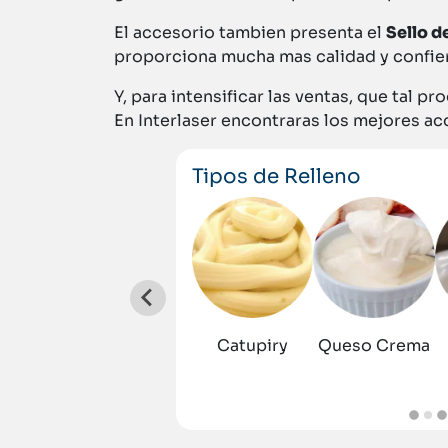
El accesorio tambien presenta el
Sello d
proporciona mucha mas calidad y confie
Y, para intensificar las ventas, que tal p
En Interlaser encontraras los mejores acc
Tipos de Relleno
lce de
Dulce de
Catupiry
Queso Crema
ayaba
Leche