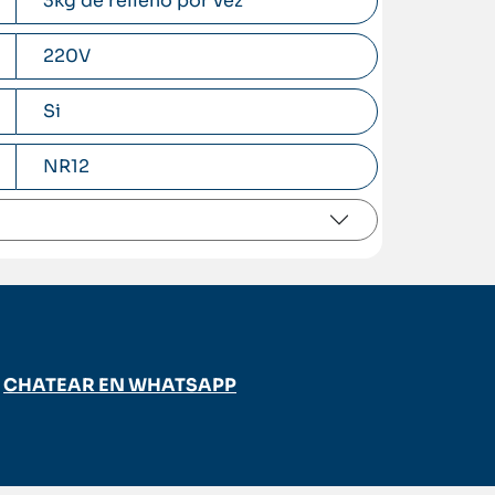
3kg de relleno por vez
220V
Si
NR12
CHATEAR EN WHATSAPP