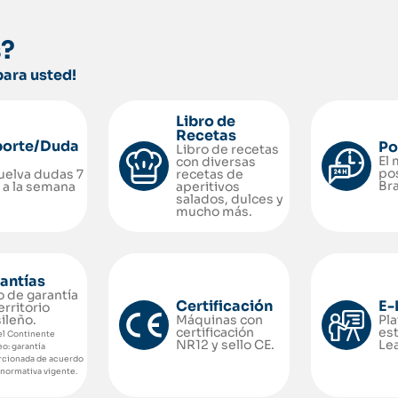
s?
para usted!
Libro de
Recetas
orte/Duda
Po
Libro de recetas
El 
con diversas
po
uelva dudas 7
recetas de
Bra
 a la semana
aperitivos
salados, dulces y
mucho más.
antías
o de garantía
Certificación
E-
erritorio
ileño.
Máquinas con
Pl
certificación
es
el Continente
NR12 y sello CE.
Lea
o: garantía
rcionada de acuerdo
 normativa vigente.