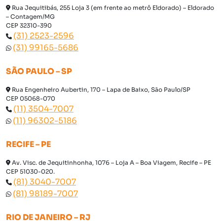
Rua Jequitibás, 255 Loja 3 (em frente ao metrô Eldorado) – Eldorado
– Contagem/MG
CEP 32310-390
(31) 2523-2596
(31) 99165-5686
SÃO PAULO – SP
Rua Engenheiro Aubertin, 170 – Lapa de Baixo, São Paulo/SP
CEP 05068-070
(11) 3504-7007
(11) 96302-5186
RECIFE – PE
Av. Visc. de Jequitinhonha, 1076 – Loja A – Boa Viagem, Recife – PE
CEP 51030-020.
(81) 3040-7007
(81) 98189-7007
RIO DE JANEIRO – RJ