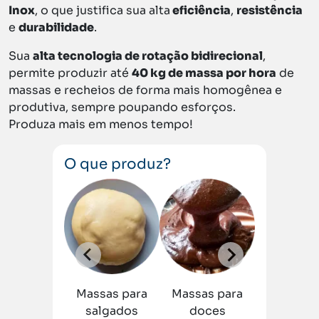
Inox
, o que justifica sua alta
eficiência
,
resistência
e
durabilidade
.
Sua
alta tecnologia de rotação bidirecional
,
permite produzir até
40 kg de massa por hora
de
massas e recheios de forma mais homogênea e
produtiva, sempre poupando esforços.
Produza mais em menos tempo!
O que produz?
Geleias
Massas para
Massas para
Rechei
salgados
doces
Fibros