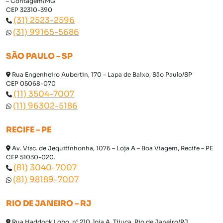
– Contagem/MG
CEP 32310-390
(31) 2523-2596
(31) 99165-5686
SÃO PAULO – SP
Rua Engenheiro Aubertin, 170 – Lapa de Baixo, São Paulo/SP
CEP 05068-070
(11) 3504-7007
(11) 96302-5186
RECIFE – PE
Av. Visc. de Jequitinhonha, 1076 – Loja A – Boa Viagem, Recife – PE
CEP 51030-020.
(81) 3040-7007
(81) 98189-7007
RIO DE JANEIRO – RJ
Rua Haddock Lobo, n° 210, loja A, Tijuca, Rio de Janeiro/RJ