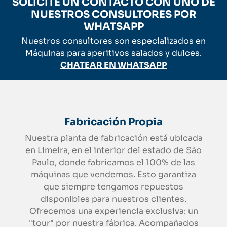
SOLICITE UN CONTACTO CON UNO DE
NUESTROS CONSULTORES POR
WHATSAPP
Nuestros consultores son especializados en
Máquinas para aperitivos salados y dulces.
CHATEAR EN WHATSAPP
Fabricación Propia
Nuestra planta de fabricación está ubicada
en Limeira, en el interior del estado de São
Paulo, donde fabricamos el 100% de las
máquinas que vendemos. Esto garantiza
que siempre tengamos repuestos
disponibles para nuestros clientes.
Ofrecemos una experiencia exclusiva: un
"tour" por nuestra fábrica. Acompañados