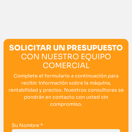
SOLICITAR UN PRESUPUESTO
CON NUESTRO EQUIPO
COMERCIAL
Complete el formulario a continuación para
recibir información sobre la máquina,
rentabilidad y precios. Nuestros consultores se
pondrán en contacto con usted sin
compromiso.
Su Nombre *