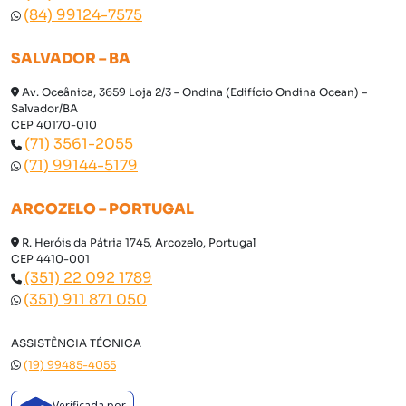
(84) 99124-7575
SALVADOR – BA
Av. Oceânica, 3659 Loja 2/3 – Ondina (Edifício Ondina Ocean) –
Salvador/BA
CEP 40170-010
(71) 3561-2055
(71) 99144-5179
ARCOZELO – PORTUGAL
R. Heróis da Pátria 1745, Arcozelo, Portugal
CEP 4410-001
(351) 22 092 1789
(351) 911 871 050
ASSISTÊNCIA TÉCNICA
(19) 99485-4055
Verificada por