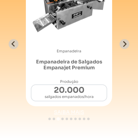
Modeladora de Salgados e Doces
s
Máquina de fazer salgados e
doces Modellare 100
Produção
2.500
Salgados por hora
SAIBA MAIS