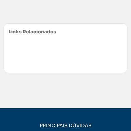
Links Relacionados
DICAS & NEGÓCIOS
MÁQUINAS DE
SALGADOS
ME AJUDE A ESCOLHER
EMPREENDER
COMPRAR
RECEITAS
PRINCIPAIS DÚVIDAS