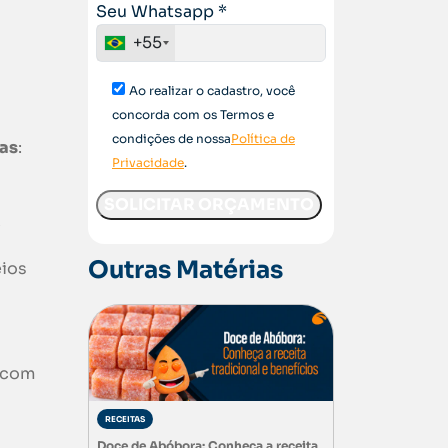
Seu Whatsapp *
+55
Ao realizar o cadastro, você
concorda com os Termos e
condições de nossa
Política de
as
:
Privacidade
.
?
Outras Matérias
eios
com
RECEITAS
Doce de Abóbora: Conheça a receita