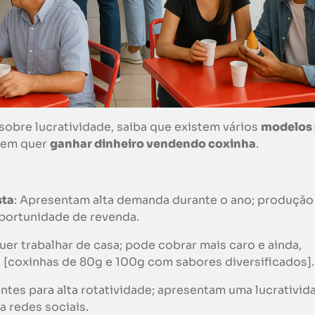
sobre lucratividade, saiba que existem vários
modelos
uem quer
ganhar dinheiro vendendo
coxinha
.
sta
: Apresentam alta demanda durante o ano; produçã
portunidade de revenda.
er trabalhar de casa; pode cobrar mais caro e ainda,
 [coxinhas de 80g e 100g com sabores diversificados].
entes para alta rotatividade; apresentam uma lucrativid
a redes sociais.