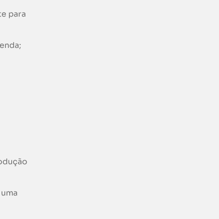
te para
venda;
rodução
r uma