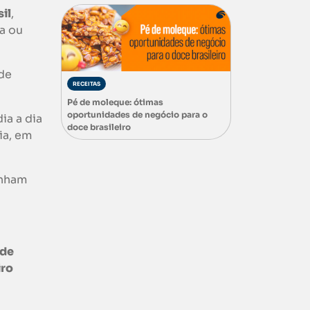
il
,
ra ou
 de
RECEITAS
Pé de moleque: ótimas
oportunidades de negócio para o
ia a dia
doce brasileiro
ia, em
anham
 de
iro