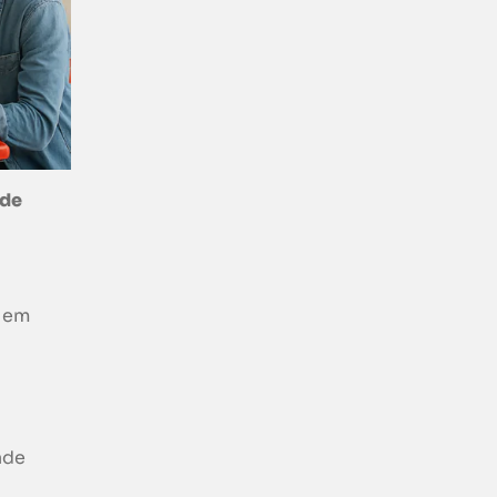
 de
o em
ade