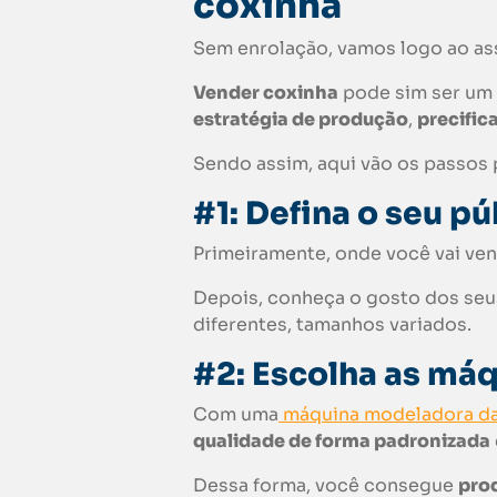
coxinha
Sem enrolação, vamos logo ao as
Vender
coxinha
pode sim ser um 
estratégia de produção
,
precific
Sendo assim, aqui vão os passos 
#1: Defina o seu p
Primeiramente, onde você vai ve
Depois, conheça o gosto dos seus 
diferentes, tamanhos variados.
#2: Escolha as máq
Com uma
máquina modeladora da 
qualidade de forma padronizada
Dessa forma, você consegue
prod