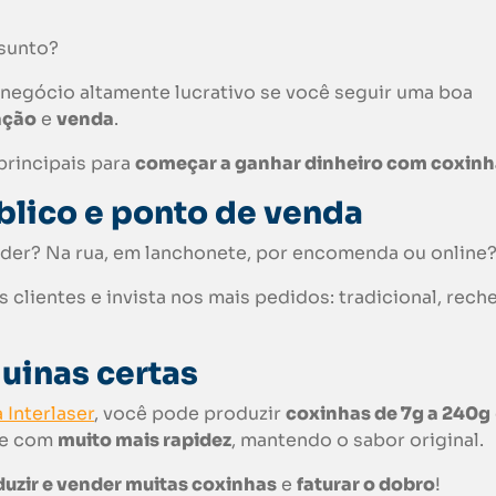
sunto?
negócio altamente lucrativo se você seguir uma boa
ação
e
venda
.
principais para
começar a ganhar dinheiro com coxinh
úblico e ponto de venda
nder? Na rua, em lanchonete, por encomenda ou online
clientes e invista nos mais pedidos: tradicional, rech
uinas certas
Interlaser
, você pode produzir
coxinhas de 7g a 240g
e com
muito mais rapidez
, mantendo o sabor original.
uzir e vender muitas coxinhas
e
faturar o dobro
!