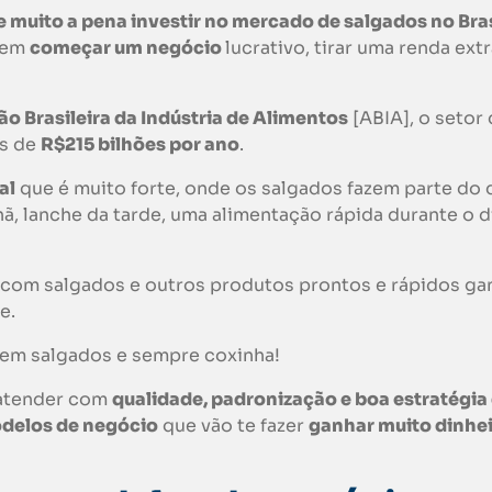
e muito a pena investir no mercado de salgados no Bras
 em
começar um negócio
lucrativo, tirar uma renda ext
o Brasileira da Indústria de Alimentos
[ABIA], o setor
is de
R$215 bilhões por ano
.
al
que é muito forte, onde os salgados fazem parte do d
ã, lanche da tarde, uma alimentação rápida durante o d
r com salgados e outros produtos prontos e rápidos g
e.
tem salgados e sempre coxinha!
 atender com
qualidade, padronização e boa estratégia
delos de negócio
que vão te fazer
ganhar muito dinhe