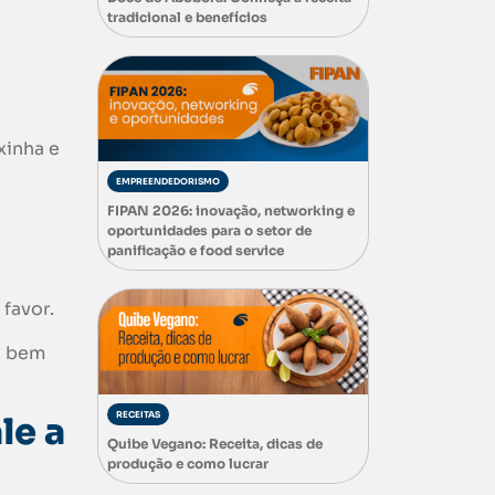
tradicional e benefícios
xinha e
EMPREENDEDORISMO
FIPAN 2026: inovação, networking e
oportunidades para o setor de
panificação e food service
favor.
, bem
RECEITAS
le a
Quibe Vegano: Receita, dicas de
produção e como lucrar