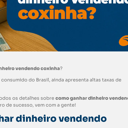
inheiro vendendo
coxinha
?
 consumido do Brasil, ainda apresenta altas taxas de
todos os detalhes sobre
como ganhar dinheiro vende
ro de sucesso, vem com a gente!
har dinheiro vendendo