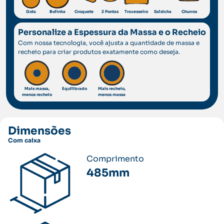
Gota
Bolinha
Croquete
2 Pontas
Travesseiro
Salsicha
Churros
Personalize a Espessura da Massa e o Recheio
Com nossa tecnologia, você ajusta a quantidade de massa e
recheio para criar produtos exatamente como deseja.
Mais massa,
Equilibrado
Mais recheio,
menos recheio
menos massa
Dimensões
Com caixa
Comprimento
485mm