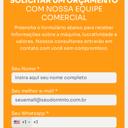
SOLICITAR UM ORÇAMENTO
COM NOSSA EQUIPE
COMERCIAL
Preencha o formulário abaixo para receber
informações sobre a máquina, lucratividade e
valores. Nossos consultores entrarão em
contato com você sem compromisso.
Seu Nome *
Seu melhor e-mail *
Seu Whatsapp *
+1