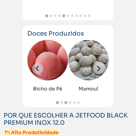
Doces Produzidos
nho
Cajuzin
ho
Bicho de Pé
Mamoul
Beijin
POR QUE ESCOLHER A JETFOOD BLACK
PREMIUM INOX 12.0
1°: Alta Produtividade