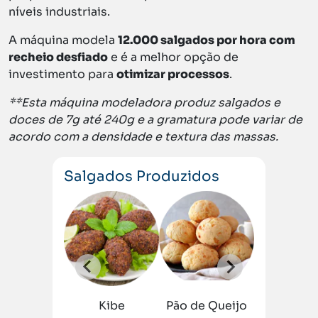
níveis industriais.
A máquina modela
12.000 salgados por hora com
recheio desfiado
e é a melhor opção de
investimento para
otimizar processos
.
**Esta máquina modeladora produz salgados e
doces de 7g até 240g e a gramatura pode variar de
acordo com a densidade e textura das massas.
Salgados Produzidos
ada
Bolinha
de
Queijo
Kibe
Pão de Queijo
Empad