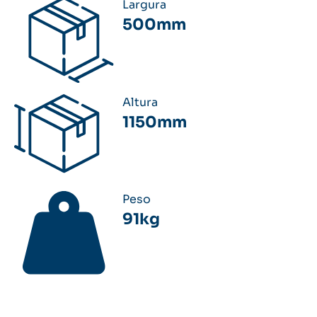
Largura
500mm
Altura
1150mm
Peso
91kg
Acesse o manual do usuário