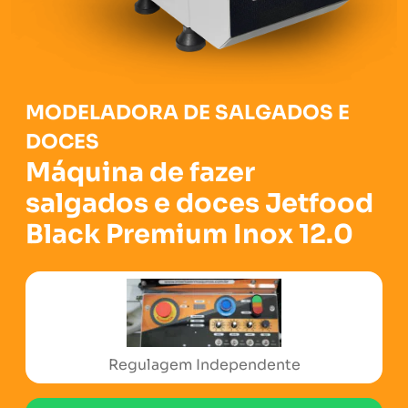
MODELADORA DE SALGADOS E
DOCES
Máquina de fazer
salgados e doces Jetfood
Black Premium Inox 12.0
Selo de Certificação Europeia