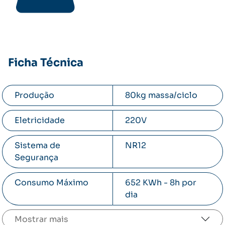
Acesse o manual do usuário
Ficha Técnica
Produção
80kg massa/ciclo
Eletricidade
220V
Sistema de
NR12
Segurança
Consumo Máximo
652 KWh - 8h por
dia
Mostrar