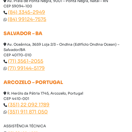
Av. Praia de Ponta Negra, 9001 – Ponta Negra, Natal – RN
CEP 59094-100
(84) 3345-2949
(84) 99124-7575
SALVADOR – BA
Av. Oceânica, 3659 Loja 2/3 – Ondina (Edifício Ondina Ocean) –
Salvador/BA
CEP 40170-010
(71) 3561-2055
(71) 99144-5179
ARCOZELO – PORTUGAL
R. Heróis da Pátria 1745, Arcozelo, Portugal
CEP 4410-001
(351) 22 092 1789
(351) 911 871 050
ASSISTÊNCIA TÉCNICA