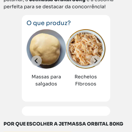
perfeita para se destacar da concorrência!
O que produz?
as
Recheio
a
s
ado
Fibroso
Massas para
Recheios
Massas p
s
salgados
Fibrosos
salgad
POR QUE ESCOLHER A JETMASSA ORBITAL 80KG