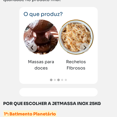
O que produz?
ias
Massas para
Recheios
Geleia
doces
Fibrosos
POR QUE ESCOLHER A JETMASSA INOX 25KG
1°: Batimento Planetário