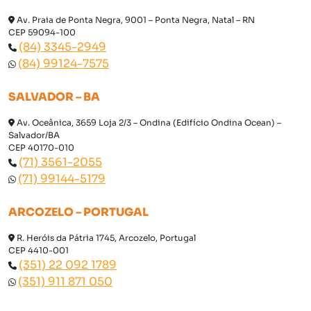
Av. Praia de Ponta Negra, 9001 – Ponta Negra, Natal – RN
CEP 59094-100
(84) 3345-2949
(84) 99124-7575
SALVADOR – BA
Av. Oceânica, 3659 Loja 2/3 – Ondina (Edifício Ondina Ocean) –
Salvador/BA
CEP 40170-010
(71) 3561-2055
(71) 99144-5179
ARCOZELO – PORTUGAL
R. Heróis da Pátria 1745, Arcozelo, Portugal
CEP 4410-001
(351) 22 092 1789
(351) 911 871 050