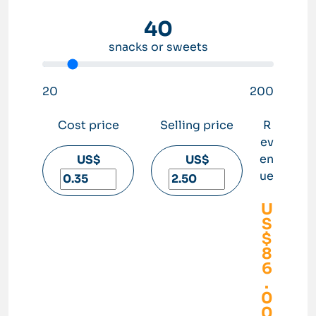
40
snacks or sweets
20
200
Cost price
Selling price
R
ev
en
US$
US$
ue
U
S
$
8
6
.
0
0