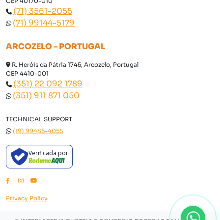
CEP 40170-010
(71) 3561-2055
(71) 99144-5179
ARCOZELO – PORTUGAL
R. Heróis da Pátria 1745, Arcozelo, Portugal
CEP 4410-001
(351) 22 092 1789
(351) 911 871 050
TECHNICAL SUPPORT
(19) 99485-4055
Verificada por
Privacy Policy