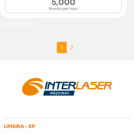
5,000
Snacks per hour
LEARN MORE
Page navigation
Current Page
Page
1
2
LIMEIRA – SP