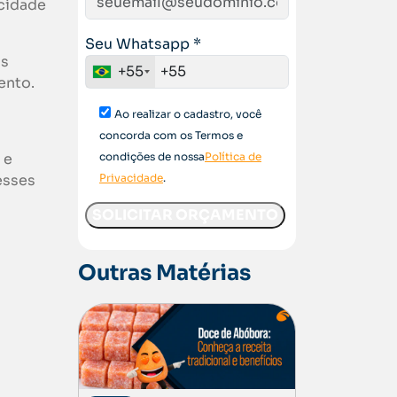
acidade
Seu Whatsapp *
as
+55
ento.
Ao realizar o cadastro, você
concorda com os Termos e
 e
condições de nossa
Política de
esses
Privacidade
.
Outras Matérias