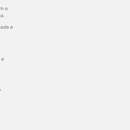
am o
a.
dade e
 e
o