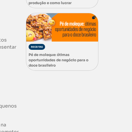
produção e como lucrar
tos
esentar
RECEITAS
Pé de moleque: ótimas
oportunidades de negócio para o
doce brasileiro
equenos
 na
prometer