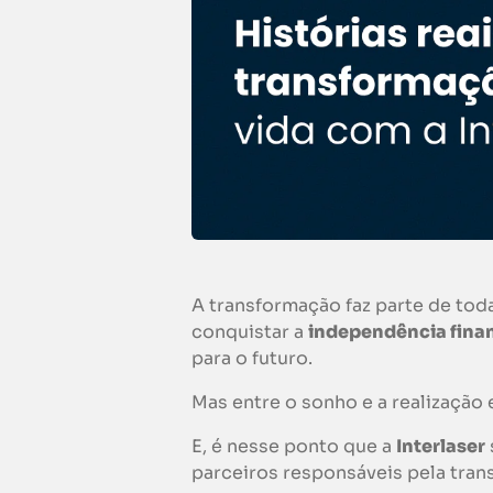
A transformação faz parte de t
conquistar a
independência fina
para o futuro.
Mas entre o sonho e a realização
E, é nesse ponto que a
Interlaser
parceiros responsáveis pela tran