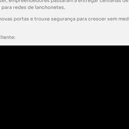
laser, empreendedores passaram a entregar centenas de
é para redes de lanchonetes.
novas portas e trouxe segurança para crescer sem me
liente: