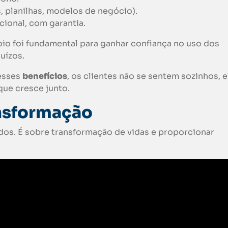
s, planilhas, modelos de negócio).
cional, com garantia.
io foi fundamental para ganhar confiança no uso dos
juízos.
esses
benefícios
, os clientes não se sentem sozinhos, e
ue cresce junto.
nsformação
dos. É sobre transformação de vidas e proporcionar