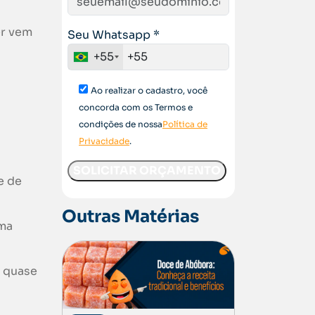
er vem
Seu Whatsapp *
+55
Ao realizar o cadastro, você
concorda com os Termos e
condições de nossa
Política de
Privacidade
.
e de
Outras Matérias
Uma
a quase