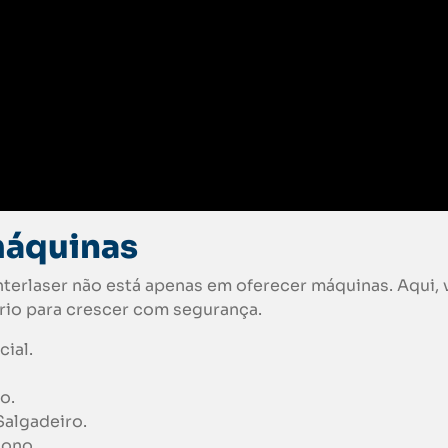
máquinas
Interlaser não está apenas em oferecer máquinas. Aqui,
rio para crescer com segurança.
ial.
o.
Salgadeiro.
dono.