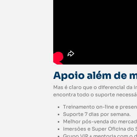
Apoio além de 
Mas é claro que o diferencial da 
encontra todo o suporte necessá
Treinamento on-line e presenc
Suporte 7 dias por semana.
Melhor pós-venda do mercad
Imersões e Super Oficina do 
Grupo VIP + mentoria com o 