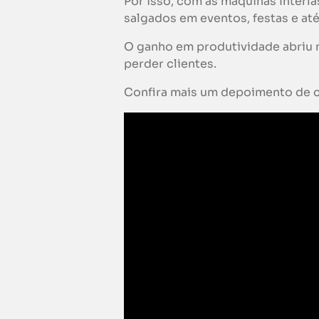
Por isso, com as máquinas Inter
salgados em eventos, festas e at
O ganho em produtividade abriu 
perder clientes.
Confira mais um depoimento de c