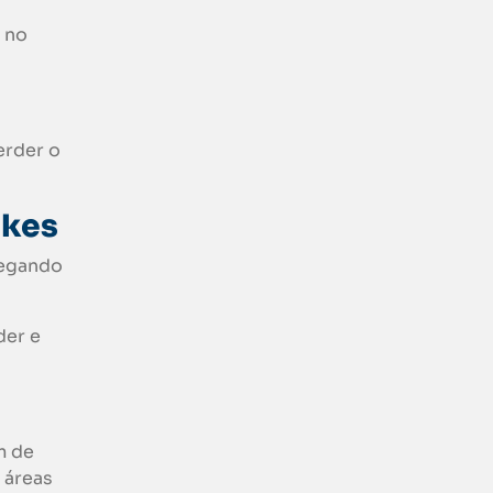
 no
erder o
akes
regando
der e
m de
 áreas