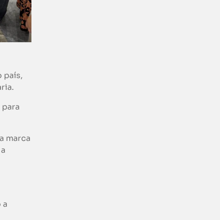
 país,
ria.
 para
a marca
 a
 a