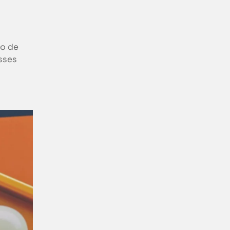
to de
sses