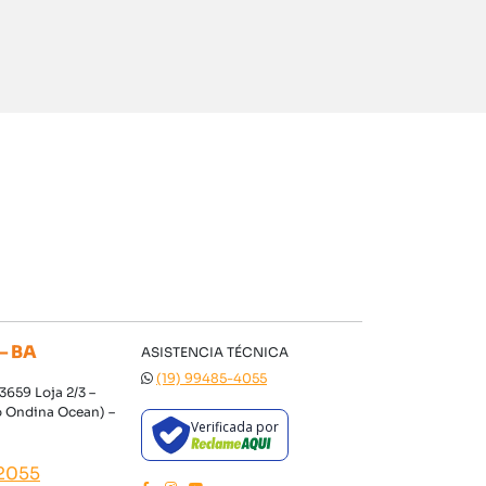
– BA
ASISTENCIA TÉCNICA
(19) 99485-4055
3659 Loja 2/3 –
o Ondina Ocean) –
Verificada por
-2055