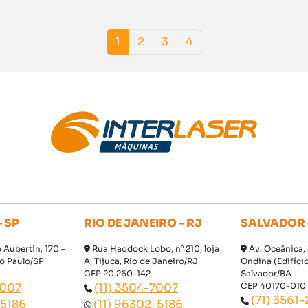
Current Page
Page
Page
Page
1
2
3
4
 SP
RIO DE JANEIRO – RJ
SALVADOR 
Aubertin, 170 –
Rua Haddock Lobo, n° 210, loja
Av. Oceânica, 
ão Paulo/SP
A, Tijuca, Rio de Janeiro/RJ
Ondina (Edifíci
CEP 20.260-142
Salvador/BA
7007
(11) 3504-7007
CEP 40170-010
(71) 3561
-5186
(11) 96302-5186