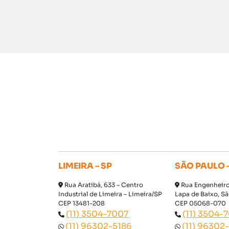
Page navigation
LIMEIRA – SP
SÃO PAULO –
Rua Aratibá, 633 – Centro
Rua Engenheiro 
Industrial de Limeira – Limeira/SP
Lapa de Baixo, S
CEP 13481-208
CEP 05068-070
(11) 3504-7007
(11) 3504-
(11) 96302-5186
(11) 96302