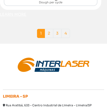
Dough per cycle
LEARN MORE
Page navigation
Current Page
Page
Page
Page
1
2
3
4
LIMEIRA – SP
Rua Aratibá, 633 – Centro Industrial de Limeira – Limeira/SP