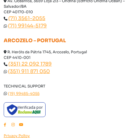
Av. Oceânica, 3659 Loja 2/3 – Ondina (Edifício Ondina Ocean) –
Salvador/BA
CEP 40170-010
(71) 3561-2055
(71) 99144-5179
ARCOZELO – PORTUGAL
R. Heróis da Pátria 1745, Arcozelo, Portugal
CEP 4410-001
(351) 22 092 1789
(351) 911 871 050
TECHNICAL SUPPORT
(19) 99485-4055
Verificada por
Privacy Policy