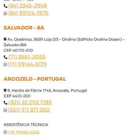
(84) 3345-2949
(84) 99124-7575
SALVADOR – BA
Av. Oceânica, 3659 Loja 2/3 – Ondina (Edifício Ondina Ocean) –
Salvador/BA
CEP 40170-010
(71) 3561-2055
(71) 99144-5179
ARCOZELO – PORTUGAL
R. Heróis da Pátria 1745, Arcozelo, Portugal
CEP 4410-001
(351) 22 092 1789
(351) 911 871 050
ASSISTÊNCIA TÉCNICA
(19) 99485-4055